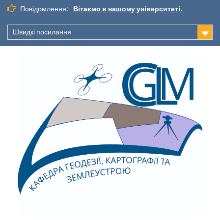
Повідомлення:
Вітаємо в нашому університеті.
Швидкі посилання