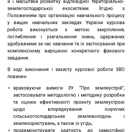
й і масштаби розвитку відповідної територіально-
землегосподарської екосистеми. Згідно з
Положенням про організацію навчального процесу
у вищих навчальних закладах України курсова
робота виконується з метою закріплення,
поглиблення і узагальнення знань, одержаних
здобувачами за час навчання та їх застосування при
комплексному вирішенні конкретного фахового
завдання.
В ході виконання і захисту курсової роботи ЗВО
повинен:
враховуючи вимоги ЗУ “Про землеустрій”,
застосовувати методологію і методику розробки
та оцінки ефективності проекту землеустрою
щодо впорядкування існуючих
сільськогосподарських землеволодінь і
землекористувань, а також їх угідь;
продемонструвати здатність до самостійної