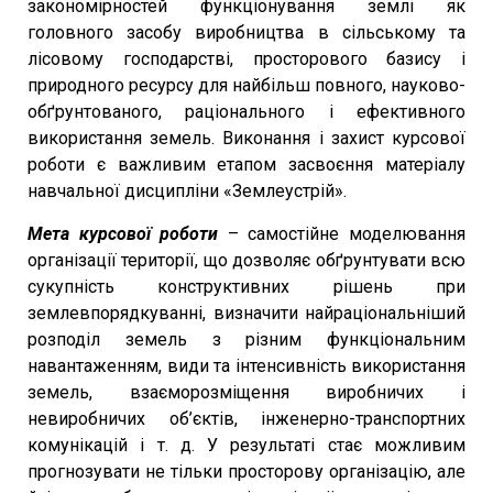
закономірностей функціонування землі як
головного засобу виробництва в сільському та
лісовому господарстві, просторового базису і
природного ресурсу для найбільш повного, науково-
обґрунтованого, раціонального і ефективного
використання земель. Виконання і захист курсової
роботи є важливим етапом засвоєння матеріалу
навчальної дисципліни «Землеустрій».
Мета курсової роботи
– самостійне моделювання
організації території, що дозволяє обґрунтувати всю
сукупність конструктивних рішень при
землевпорядкуванні, визначити найраціональніший
розподіл земель з різним функціональним
навантаженням, види та інтенсивність використання
земель, взаєморозміщення виробничих і
невиробничих об’єктів, інженерно-транспортних
комунікацій і т. д. У результаті стає можливим
прогнозувати не тільки просторову організацію, але