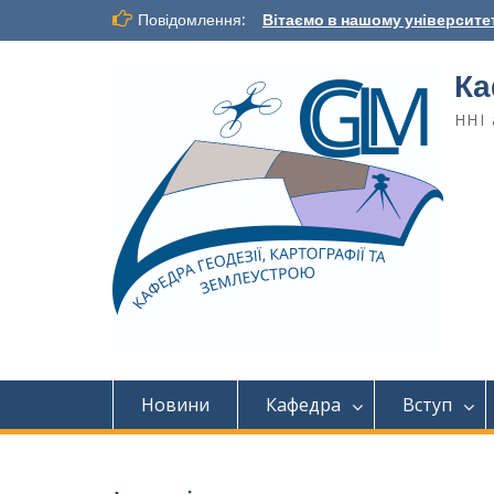
Повідомлення:
Вітаємо в нашому університет
Ка
ННІ 
Новини
Кафедра
Вступ