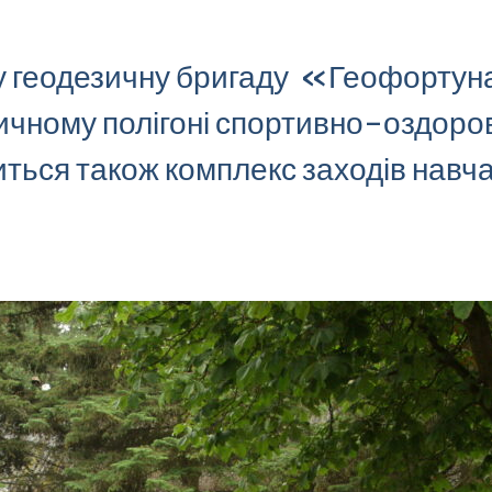
щу геодезичну бригаду «Геофортун
ичному полігоні спортивно-оздор
иться також комплекс заходів навча