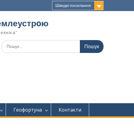
Швидкі посилання
 землеустрoю
техніка"
Геофортуна
Контакти