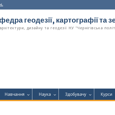
і.
федра геодезії, картографії та
архітектури, дизайну та геодезії НУ "Чернігівська полі
Навчання
Наука
Здобувачу
Курси