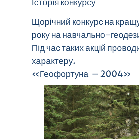
Історія конкурсу
Щорічний конкурс на кра
року на навчально-геодез
Під час таких акцій провод
характеру.
«Геофортуна – 2004»