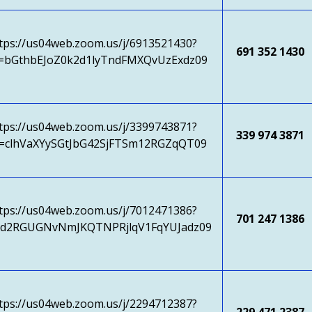
tps://us04web.zoom.us/j/6913521430?
691 352 1430
=bGthbEJoZ0k2d1lyTndFMXQvUzExdz09
tps://us04web.zoom.us/j/3399743871?
339 974 3871
=clhVaXYySGtJbG42SjFTSm12RGZqQT09
tps://us04web.zoom.us/j/7012471386?
701 247 1386
d2RGUGNvNmJKQTNPRjlqV1FqYUJadz09
tps://us04web.zoom.us/j/2294712387?