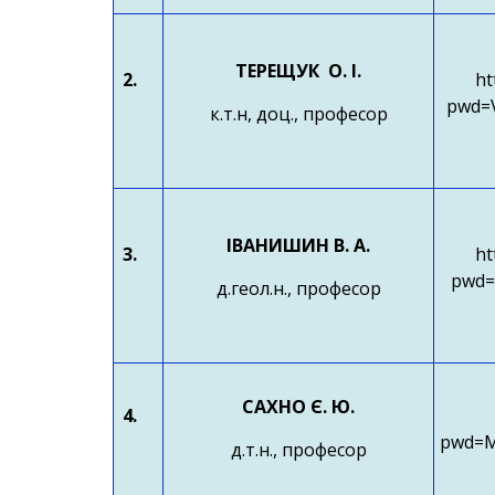
ТЕРЕЩУК О. І.
2.
ht
pwd=
к.т.н, доц., професор
ІВАНИШИН В. А.
3.
ht
pwd=
д.геол.н., професор
САХНО Є. Ю.
4.
pwd=
д.т.н., професор