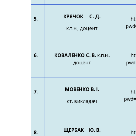
КРЯЧОК
С. Д.
5.
ht
pwd
к.т.н., доцент
6.
КОВАЛЕНКО С. В.
к.п.н.,
ht
доцент
pwd
МОВЕНКО В. І.
7.
ht
pwd=
ст. викладач
ЩЕРБАК Ю. В.
8.
ht