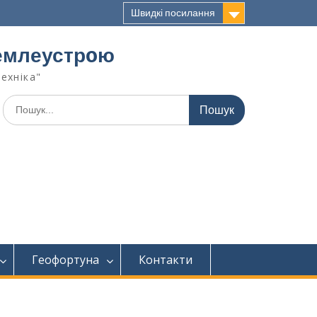
Швидкі посилання
 землеустрoю
техніка"
Геофортуна
Контакти