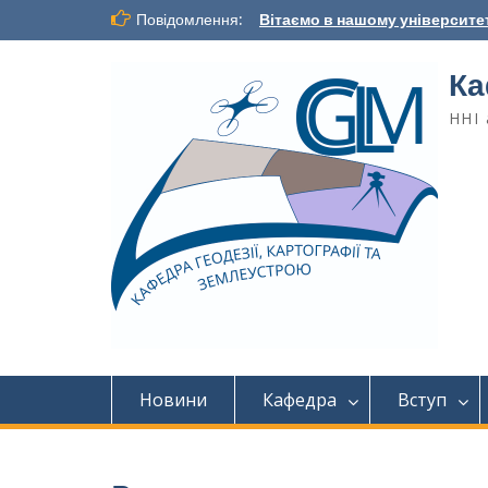
Повідомлення:
Вітаємо в нашому університет
Ка
ННІ 
Новини
Кафедра
Вступ