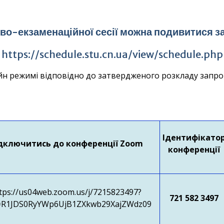
ово-екзаменаційної сесії можна подивитися 
https://schedule.stu.cn.ua/view/schedule.php
йн режимі відповідно до затвердженого розкладу запро
Ідентифікато
дключитись до конференції Zoom
конференції
tps://us04web.zoom.us/j/7215823497?
721 582 3497
R1JDS0RyYWp6UjB1ZXkwb29XajZWdz09