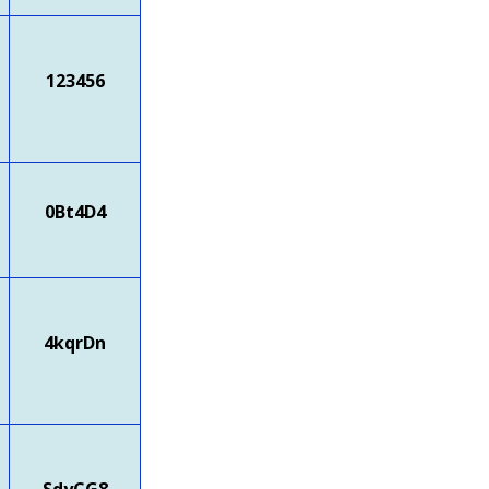
123456
0Bt4D4
4kqrDn