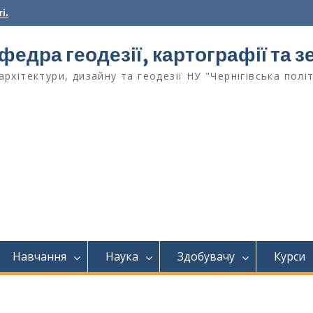
і.
федра геодезії, картографії та
архітектури, дизайну та геодезії НУ "Чернігівська полі
Навчання
Наука
Здобувачу
Курси