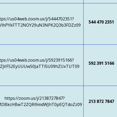
tps://us04web.zoom.us/j/5444702351?
544 470 2351
VlhPYkFTT2NOY29uN3NPK2Q3b3FDZz09
tps://us04web.zoom.us/j/5923915166?
592 391 5166
ZjVFS2EyUUUwS0JaTTl5U09hZUxTUT09
https://zoom.us/j/2138727847?
213 872 7847
MDBkcHBwT2ZQRi9mdWJhT0pEQTdoZz09