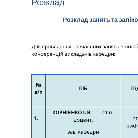
Розклад
Розклад занять та залік
Для проведення навчальних занять
в онла
конференцій викладачів кафедри:
№
ПІБ
Пі
з/п
КОРНІЄНКО І. В.
к.т.н.,
1.
ht
доцент,
pwd=
зав. кафедри