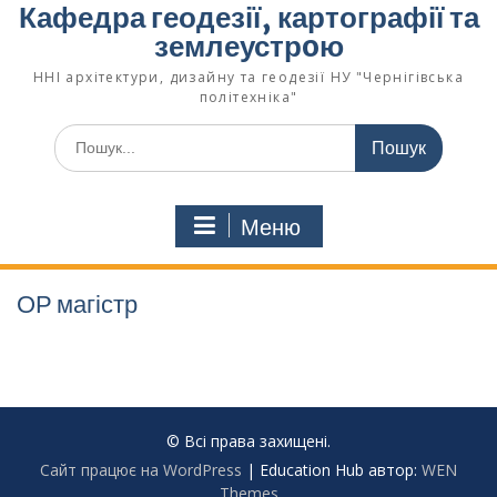
Кафедра геодезії, картографії та
землеустрoю
ННІ архітектури, дизайну та геодезії НУ "Чернігівська
політехніка"
Меню
ОР магістр
© Всі права захищені.
Сайт працює на WordPress
|
Education Hub автор:
WEN
Themes