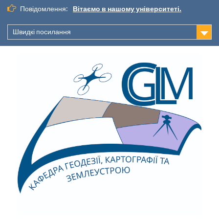
Повідомлення:
Вітаємо в нашому університеті.
Швидкі посилання