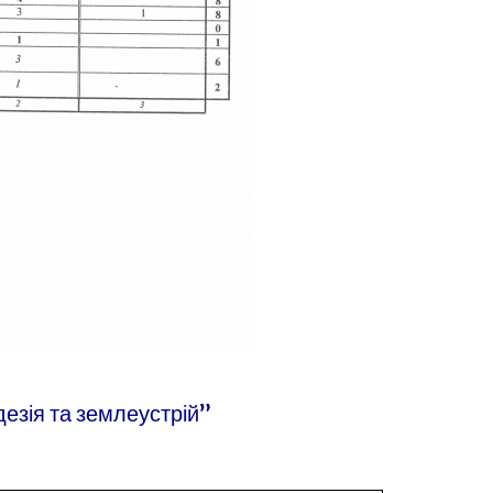
езія та землеустрій”