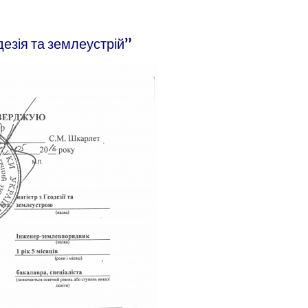
езія та землеустрій”