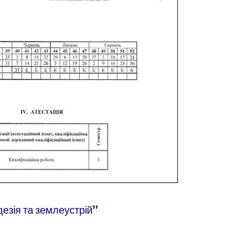
езія та землеустрій”