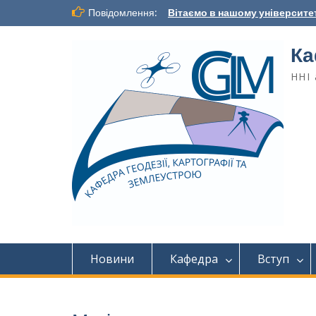
Повідомлення:
Вітаємо в нашому університет
Ка
ННІ 
Новини
Кафедра
Вступ