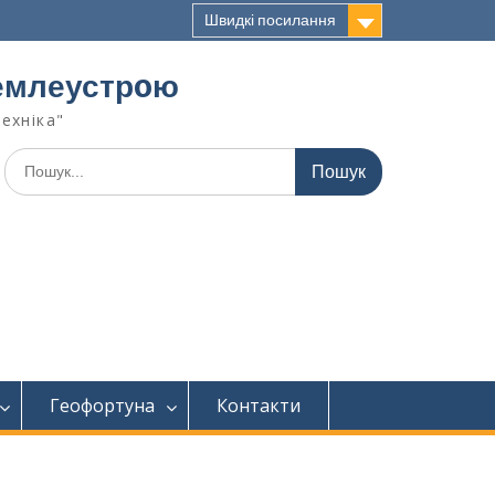
Швидкі посилання
 землеустрoю
техніка"
Геофортуна
Контакти