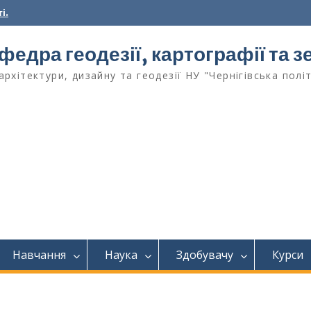
і.
федра геодезії, картографії та
архітектури, дизайну та геодезії НУ "Чернігівська полі
Навчання
Наука
Здобувачу
Курси