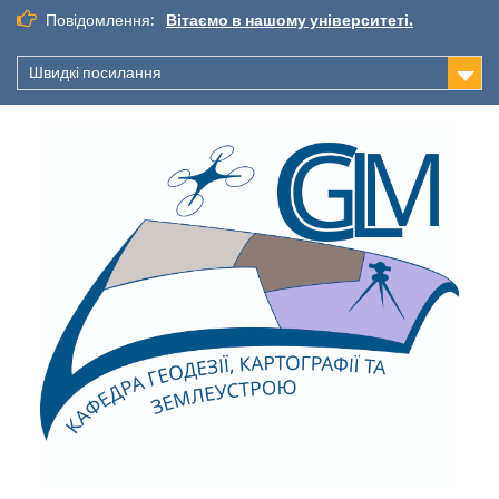
Повідомлення:
Вітаємо в нашому університеті.
Швидкі посилання