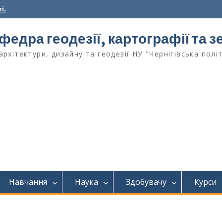
і.
федра геодезії, картографії та
архітектури, дизайну та геодезії НУ "Чернігівська полі
Навчання
Наука
Здобувачу
Курси