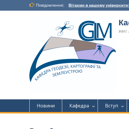
Повідомлення:
Вітаємо в нашому університет
Ка
ННІ 
Новини
Кафедра
Вступ