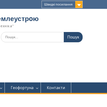
Швидкі посилання
 землеустрoю
техніка"
Геофортуна
Контакти