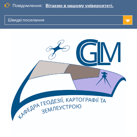
Повідомлення:
Вітаємо в нашому університеті.
Швидкі посилання