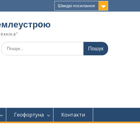
Швидкі посилання
 землеустрoю
техніка"
Геофортуна
Контакти