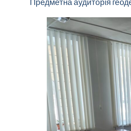
Предметна аудиторія геоде