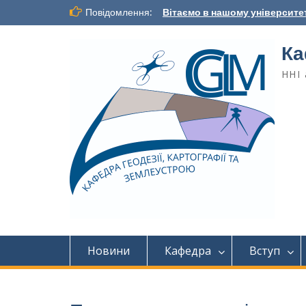
Повідомлення:
Вітаємо в нашому університет
Ка
ННІ 
Новини
Кафедра
Вступ