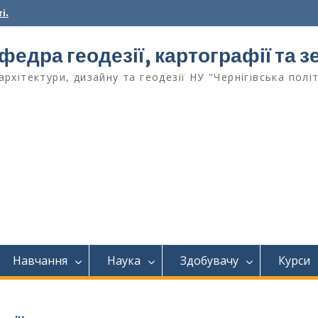
і.
федра геодезії, картографії та
архітектури, дизайну та геодезії НУ "Чернігівська полі
Навчання
Наука
Здобувачу
Курси