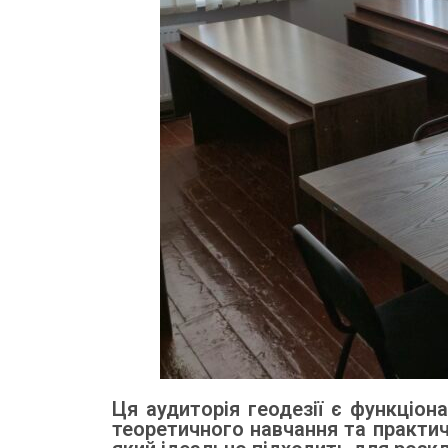
Ця аудиторія геодезії є функціо
теоретичного навчання та практич