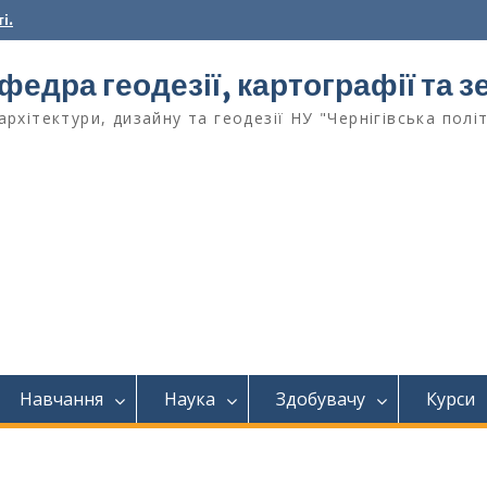
і.
федра геодезії, картографії та
архітектури, дизайну та геодезії НУ "Чернігівська полі
Навчання
Наука
Здобувачу
Курси