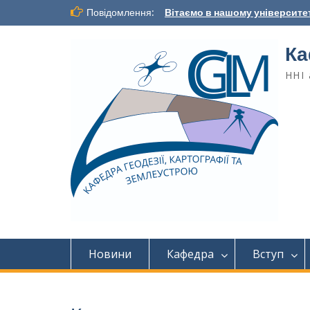
Повідомлення:
Вітаємо в нашому університет
Ка
ННІ 
Новини
Кафедра
Вступ