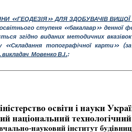
НИ «ГЕОДЕЗІЯ» ДЛЯ ЗДОБУВАЧІВ ВИЩОЇ О
освітнього ступеня «бакалавр» денної фо
ється згідно виданих методичних вказівок
у «Складання топографічної карти» (з
. викладач Мовенко В.І.
: