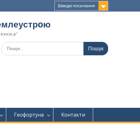
Швидкі посилання
 землеустрoю
техніка"
Геофортуна
Контакти