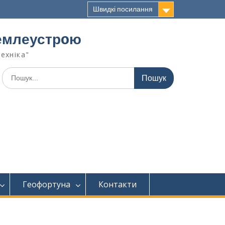
Швидкі посилання
 землеустрoю
техніка"
Геофортуна
Контакти