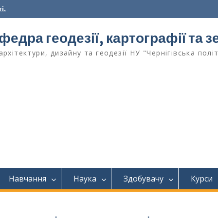
і.
федра геодезії, картографії та
архітектури, дизайну та геодезії НУ "Чернігівська полі
Навчання
Наука
Здобувачу
Курси