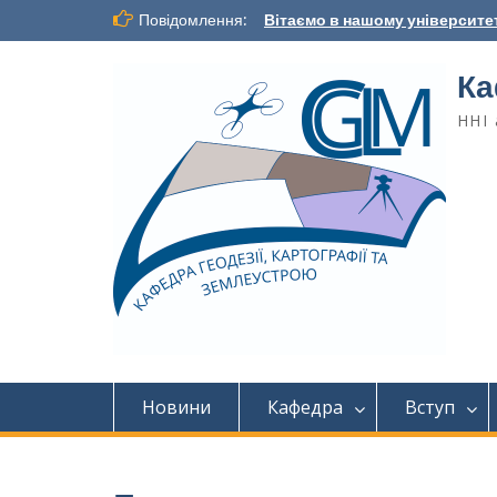
Повідомлення:
Вітаємо в нашому університет
Ка
ННІ 
Новини
Кафедра
Вступ