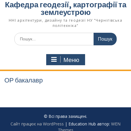
Кафедра геодезії, картографії та
землеустрoю
ННІ архітектури, дизайну та геодезії НУ "Чернігівська
політехніка"
Меню
ОР бакалавр
© Всі права захищені.
Сайт працює на WordPress
|
Education Hub автор:
WEN
Themes