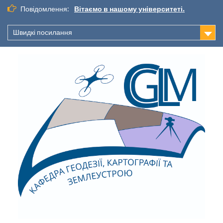
Повідомлення:
Вітаємо в нашому університеті.
Швидкі посилання