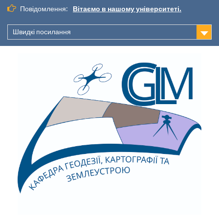
Повідомлення:
Вітаємо в нашому університеті.
Швидкі посилання