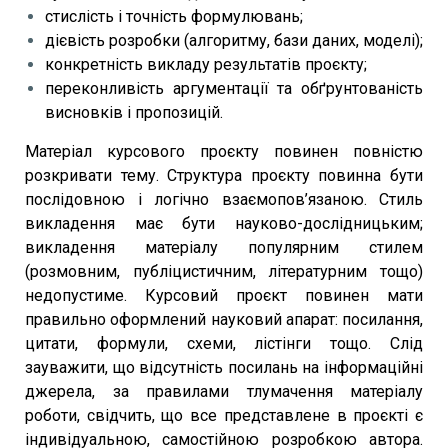
стислість і точність формулювань;
дієвість розробки (алгоритму, бази даних, моделі);
конкретність викладу результатів проєкту;
переконливість аргументації та обґрунтованість
висновків і пропозицій.
Матеріал курсового проєкту повинен повністю
розкривати тему. Структура проєкту повинна бути
послідовною і логічно взаємопов’язаною. Стиль
викладення має бути науково-дослідницьким;
викладення матеріалу популярним стилем
(розмовним, публіцистичним, літературним тощо)
недопустиме. Курсовий проєкт повинен мати
правильно оформлений науковий апарат: посилання,
цитати, формули, схеми, лістінги тощо. Слід
зауважити, що відсутність посилань на інформаційні
джерела, за правилами тлумачення матеріалу
роботи, свідчить, що все представлене в проєкті є
індивідуальною, самостійною розробкою автора.