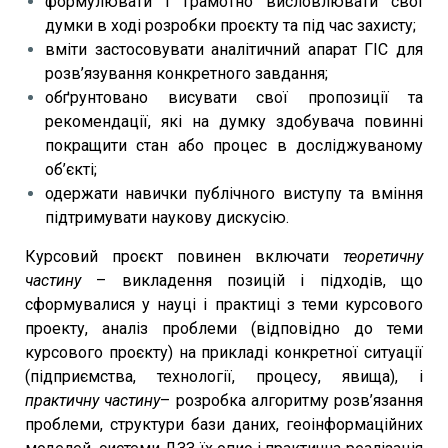
формулювати і грамотно висловлювати свої
думки в ході розробки проєкту та під час захисту;
вміти застосовувати аналітичний апарат ГІС для
розв’язування конкретного завдання;
обґрунтовано висувати свої пропозиції та
рекомендації, які на думку здобувача повинні
покращити стан або процес в досліджуваному
об’єкті;
одержати навички публічного виступу та вміння
підтримувати наукову дискусію.
Курсовий проєкт повинен включати
теоретичну
частину
– викладення позицій і підходів, що
сформувалися у науці і практиці з теми курсового
проекту, аналіз проблеми (відповідно до теми
курсового проєкту) на прикладі конкретної ситуації
(підприємства, технології, процесу, явища), і
практичну частину
– розробка алгоритму розв’язання
проблеми, структури бази даних, геоінформаційних