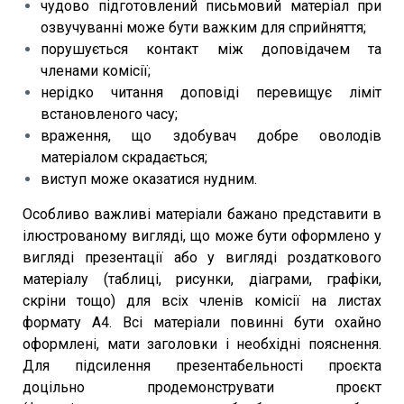
чудово підготовлений письмовий матеріал при
озвучуванні може бути важким для сприйняття;
порушується контакт між доповідачем та
членами комісії;
нерідко читання доповіді перевищує ліміт
встановленого часу;
враження, що здобувач добре оволодів
матеріалом скрадається;
виступ може оказатися нудним.
Особливо важливі матеріали бажано представити в
ілюстрованому вигляді, що може бути оформлено у
вигляді презентації або у вигляді роздаткового
матеріалу (таблиці, рисунки, діаграми, графіки,
скріни тощо) для всіх членів комісії на листах
формату А4. Всі матеріали повинні бути охайно
оформлені, мати заголовки і необхідні пояснення.
Для підсилення презентабельності проєкта
доцільно продемонструвати проєкт