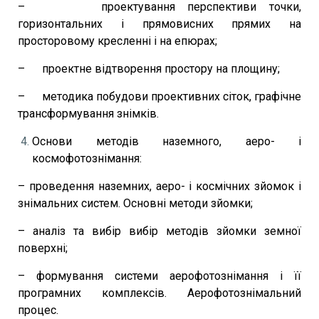
– проектування перспективи точки,
горизонтальних і прямовисних прямих на
просторовому кресленні і на епюрах;
– проектне відтворення простору на площину;
– методика побудови проективних сіток, графічне
трансформування знімків.
Основи методів наземного, аеро- і
космофотознімання:
– проведення наземних, аеро- і космічних зйомок і
знімальних систем. Основні методи зйомки;
– аналіз та вибір вибір методів зйомки земної
поверхні;
– формування системи аерофотознімання і її
програмних комплексів. Аерофотознімальний
процес.