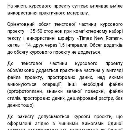
На якість курсового проєкту суттєво впливає вміле
використання практичного матеріалу.
Орієнтовний обсяг текстової частини курсового
проєкту – 35-50 сторінок при комп’ютерному наборі
тексту і використанні шрифту «Times New Roman»,
кегль – 14, друк через 1,5 інтервали. Обсяг додатків
до обсягу курсового проєкту не додається.
До текстової частини курсового проекту
обов’язково додається практична частина у вигляді
файла проекту, просторових даних, над якими
виконуються операції, інші необхідні файли
(ортофотоплани, знимки земної поверхні, файли
стилів просторових даних, дешифровані растри, баз
даних тощо).
До захисту допускаються курсові проєкти, що
оформлені згідно з чинними вимогами Єдиної