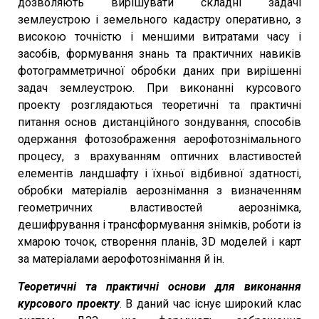
дозволяють вирішувати складні задачі
землеустрою і земельного кадастру оперативно, з
високою точністю і меншими витратами часу і
засобів, формування знань та практичних навиків
фотограмметричної обробки даних при вирішенні
задач землеустрою. При виконанні курсового
проекту розглядаються теоретичні та практичні
питання основ дистанційного зондування, способів
одержання фотозображення аерофотознімального
процесу, з врахуванням оптичних властивостей
елементів ландшафту і їхньої відбивної здатності,
обробки матеріалів аерознімання з визначенням
геометричних властивостей аерознімка,
дешифрування і трансформування знімків, роботи із
хмарою точок, створення планів, 3D моделей і карт
за матеріалами аерофотознімання й ін.
Теоретичні та практичні основи для виконання
курсового проекту
. В даний час існує широкий клас