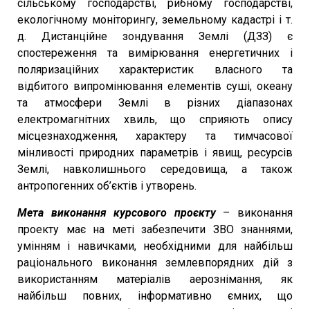
сільському господарстві, рибному господарстві,
екологічному моніторингу, земельному кадастрі і т.
д. Дистанційне зондування Землі (ДЗЗ) є
спостереження та вимірювання енергетичних і
поляризаційних характеристик власного та
відбитого випромінювання елементів суші, океану
та атмосфери Землі в різних діапазонах
електромагнітних хвиль, що сприяють опису
місцезнаходження, характеру та тимчасової
мінливості природних параметрів і явищ, ресурсів
Землі, навколишнього середовища, а також
антропогенних об’єктів і утворень.
Мета виконання курсового проєкту
– виконання
проекту має на меті забезпечити ЗВО знаннями,
умінням і навичками, необхідними для найбільш
раціонального виконання землевпорядних дій з
використанням матеріалів аерознімання, як
найбільш повних, інформативно ємних, що