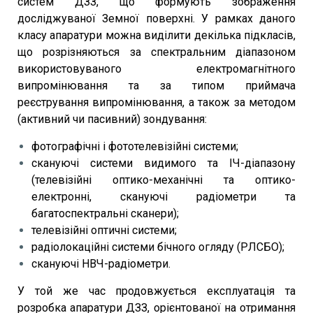
систем ДЗЗ, що формують зображення
досліджуваної Земної поверхні. У рамках даного
класу апаратури можна виділити декілька підкласів,
що розрізняються за спектральним діапазоном
використовуваного електромагнітного
випромінювання та за типом приймача
реєстрування випромінювання, а також за методом
(активний чи пасивний) зондування:
фотографічні і фототелевізійні системи;
скануючі системи видимого та ІЧ-діапазону
(телевізійні оптико-механічні та оптико-
електронні, скануючі радіометри та
багатоспектральні сканери);
телевізійні оптичні системи;
радіолокаційні системи бічного огляду (РЛСБО);
скануючі НВЧ-радіометри.
У той же час продовжується експлуатація та
розробка апаратури ДЗЗ, орієнтованої на отримання