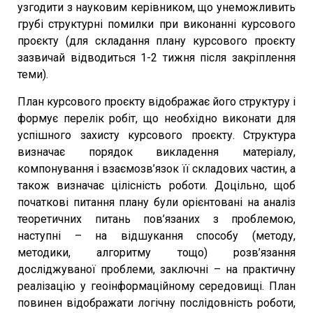
узгодити з науковим керівником, що унеможливить
грубі структурні помилки при виконанні курсового
проєкту (для складання плану курсового проєкту
зазвичай відводиться 1-2 тижня після закріплення
теми).
План курсового проєкту відображає його структуру і
формує перелік робіт, що необхідно виконати для
успішного захисту курсового проєкту. Структура
визначає порядок викладення матеріалу,
компонування і взаємозв’язок її складових частин, а
також визначає цілісність роботи. Доцільно, щоб
початкові питання плану були орієнтовані на аналіз
теоретичних питань пов’язаних з проблемою,
наступні – на відшукання способу (методу,
методики, алгоритму тощо) розв’язання
досліджуваної проблеми, заключні – на практичну
реалізацію у геоінформаційному середовищі. План
повинен відображати логічну послідовність роботи,