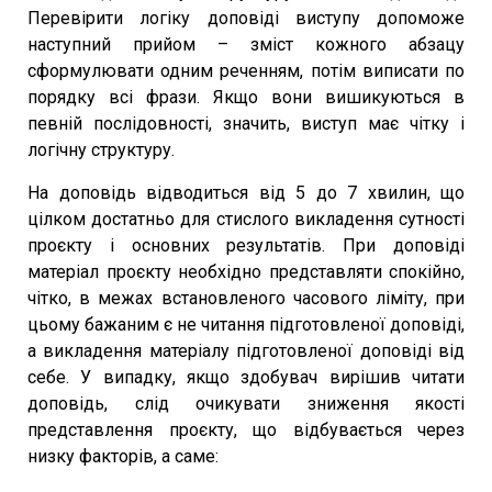
Перевірити логіку доповіді виступу допоможе
наступний прийом – зміст кожного абзацу
сформулювати одним реченням, потім виписати по
порядку всі фрази. Якщо вони вишикуються в
певній послідовності, значить, виступ має чітку і
логічну структуру.
На доповідь відводиться від 5 до 7 хвилин, що
цілком достатньо для стислого викладення сутності
проєкту і основних результатів. При доповіді
матеріал проєкту необхідно представляти спокійно,
чітко, в межах встановленого часового ліміту, при
цьому бажаним є не читання підготовленої доповіді,
а викладення матеріалу підготовленої доповіді від
себе. У випадку, якщо здобувач вирішив читати
доповідь, слід очикувати зниження якості
представлення проєкту, що відбувається через
низку факторів, а саме: