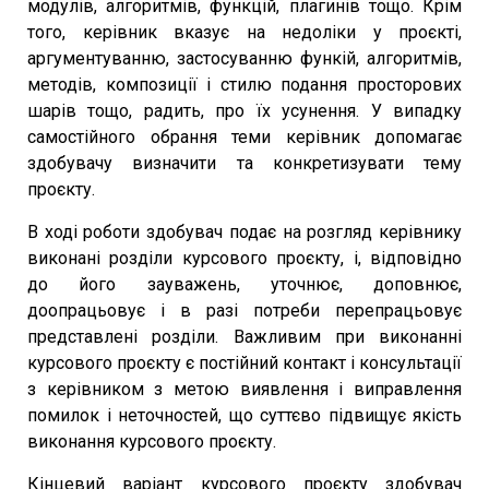
модулів, алгоритмів, функцій, плагинів тощо. Крім
того, керівник вказує на недоліки у проєкті,
аргументуванню, застосуванню функій, алгоритмів,
методів, композиції і стилю подання просторових
шарів тощо, радить, про їх усунення. У випадку
самостійного обрання теми керівник допомагає
здобувачу визначити та конкретизувати тему
проєкту.
В ході роботи здобувач подає на розгляд керівнику
виконані розділи курсового проєкту, і, відповідно
до його зауважень, уточнює, доповнює,
доопрацьовує і в разі потреби перепрацьовує
представлені розділи. Важливим при виконанні
курсового проєкту є постійний контакт і консультації
з керівником з метою виявлення і виправлення
помилок і неточностей, що суттєво підвищує якість
виконання курсового проєкту.
Кінцевий варіант курсового проєкту здобувач