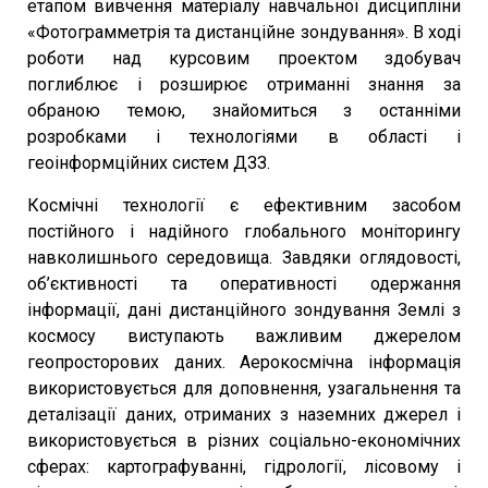
етапом вивчення матеріалу навчальної дисципліни
«Фотограмметрія та дистанційне зондування». В ході
роботи над курсовим проектом здобувач
поглиблює і розширює отриманні знання за
обраною темою, знайомиться з останніми
розробками і технологіями в області і
геоінформційних систем ДЗЗ.
Космічні технології є ефективним засобом
постійного і надійного глобального моніторингу
навколишнього середовища. Завдяки оглядовості,
об’єктивності та оперативності одержання
інформації, дані дистанційного зондування Землі з
космосу виступають важливим джерелом
геопросторових даних. Аерокосмічна інформація
використовується для доповнення, узагальнення та
деталізації даних, отриманих з наземних джерел і
використовується в різних соціально-економічних
сферах: картографуванні, гідрології, лісовому і