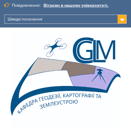
Повідомлення:
Вітаємо в нашому університеті.
Швидкі посилання