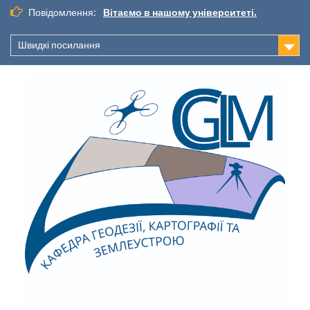
Повідомлення:
Вітаємо в нашому університеті.
Швидкі посилання