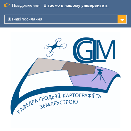
Повідомлення:
Вітаємо в нашому університеті.
Швидкі посилання