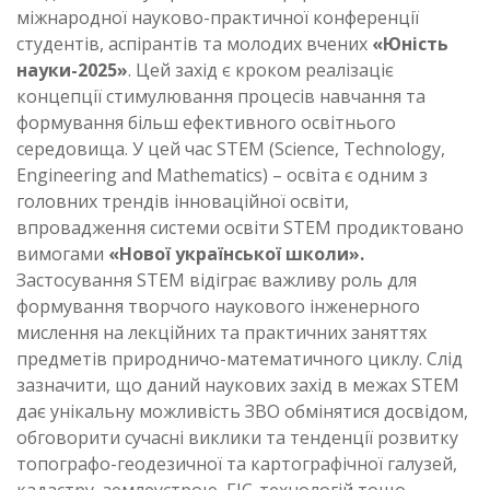
міжнародної науково-практичної конференції
студентів, аспірантів та молодих вчених
«Юність
науки-2025»
. Цей захід є кроком реалізаціє
концепції стимулювання процесів навчання та
формування більш ефективного освітнього
середовища. У цей час SТЕМ (Science, Technology,
Engineering and Mathematics) – освіта є одним з
головних трендів інноваційної освіти,
впровадження системи освіти SТЕМ продиктовано
вимогами
«Нової української школи».
Застосування SТЕМ відіграє важливу роль для
формування творчого наукового інженерного
мислення на лекційних та практичних заняттях
предметів природничо-математичного циклу. Слід
зазначити, що даний наукових захід в межах STEM
дає унікальну можливість ЗВО обмінятися досвідом,
обговорити сучасні виклики та тенденції розвитку
топографо-геодезичної та картографічної галузей,
кадастру, землеустрою, ГІС-технологій тощо.