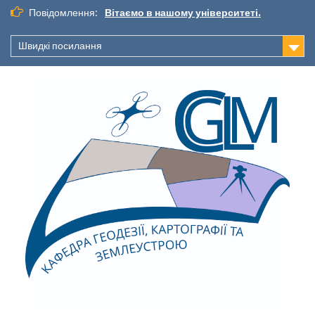
Повідомлення:
Вітаємо в нашому університеті.
Швидкі посилання