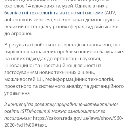
охоплює 14 ключових галузей. Однією з них є
безпілотні технології та автономні системи
(АUV,
autonomous vehicles), які вже зараз демонструють
великий потенціал у різних сферах, від військової
до аграрної.
В результаті роботи конференції встановлено, що
вирішення зазначених проблем повинно базуватися
на нових підходах до організації наукової,
інноваційної та інвестиційної діяльності із
застосуванням нових технічних рішень,
можливостей ШІ, геоінформаційних технологій,
проектного та системного аналізу та дистанційного
управління.
З
концепцією розвитку природничо-математичної
освіти (
STEM
-освіти) можна ознайомитися за
посиланням:
https://zakon.rada.gov.ua/laws/show/960-
2020-%d1%80#text.