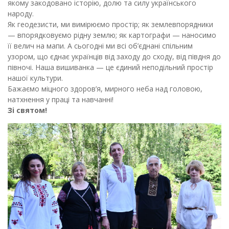
якому закодовано історію, долю та силу українського
народу.
Як геодезисти, ми вимірюємо простір; як землевпорядники
— впорядковуємо рідну землю; як картографи — наносимо
її велич на мапи. А сьогодні ми всі об’єднані спільним
узором, що єднає українців від заходу до сходу, від півдня до
півночі. Наша вишиванка — це єдиний неподільний простір
нашої культури.
Бажаємо міцного здоров’я, мирного неба над головою,
натхнення у праці та навчанні!
Зі святом!