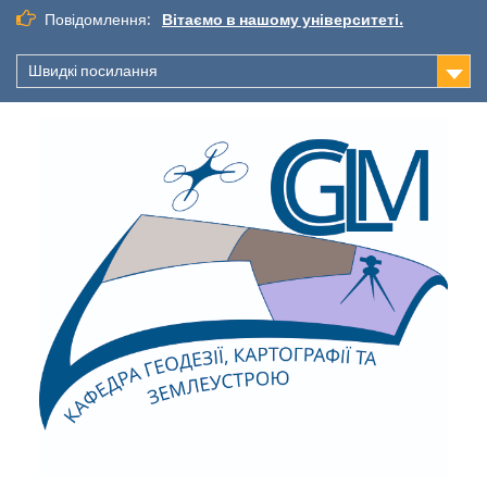
Повідомлення:
Вітаємо в нашому університеті.
Швидкі посилання