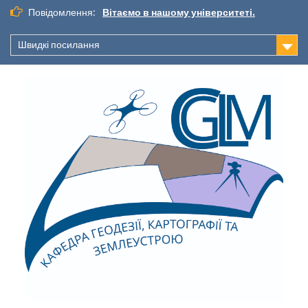
Повідомлення:
Вітаємо в нашому університеті.
Швидкі посилання