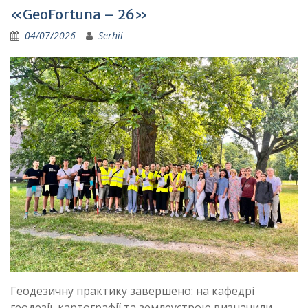
«GeoFortuna – 26»
04/07/2026
Serhii
Геодезичну практику завершено: на кафедрі
геодезії, картографії та землеустрою визначили