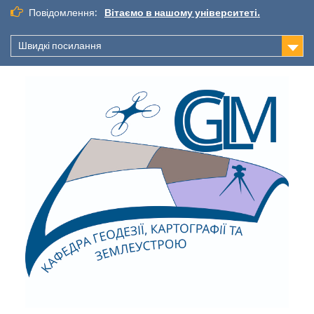
Повідомлення:
Вітаємо в нашому університеті.
Швидкі посилання