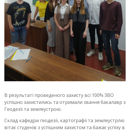
В результаті проведеного захисту всі 100% ЗВО
успішно захистились та отримали звання бакалавр з
Геодезії та землеустрою.
Склад кафедри геодезії, картографії та землеустрлю
вітає студенів з успішним захистом та бажає успіху в