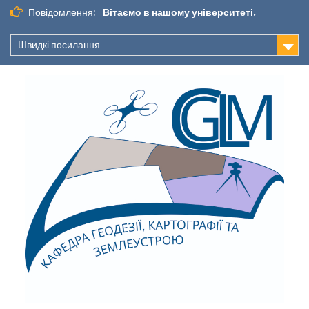
Повідомлення:
Вітаємо в нашому університеті.
Швидкі посилання