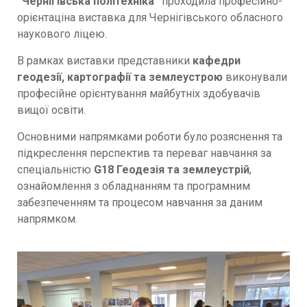
“Чернігівська політехніка”
проходила професійно-
орієнтаціна виставка для Чернігівського обласного
наукового ліцею.
В рамках виставки представники
кафедри
геодезії, картографії та землеустрою
виконували
професійне орієнтування майбутніх здобувачів
вищої освіти.
Основними напрямками роботи було розяснення та
підкреслення перспектив та переваг навчання за
спеціальністю
G18 Геодезія та землеустрій
,
ознайомлення з обладнанням та програмним
забезпеченням та процесом навчання за даним
напрямком.