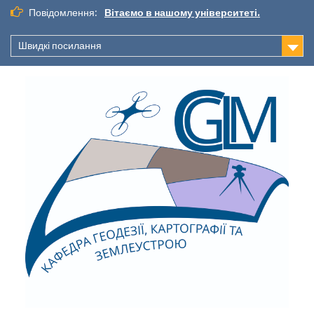
Повідомлення:
Вітаємо в нашому університеті.
Швидкі посилання