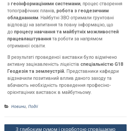
з
геоінформаціними системами
, процес створення
топографічних планів,
робота з геодезичним
обладнанням
. Найбутні ЗВО отримали грунтовні
відповіді на запитання та повну інформацію, що
до
процесу навчання та майбутніх можливостей
працевлаштування
та роботи за напрямом
отриманої освіти.
В результаті проведеної виставки було відмічено
активну зацікавленість ліцеїстів
спеціальністю G18
Геодезія та землеустрій.
Представники кафедри
відзначили позитивний вплив даного заходу та
вбачають необхідність проведення професіно-
орієнтаціних виставок в майбутньому.
Новини
,
Події
З глибоким сумом і скорботою сповіщаємо