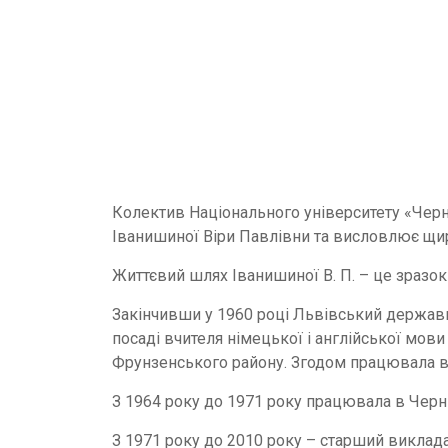
Колектив Національного університету «Черні
Іванишиної Віри Павлівни та висловлює щирі
Життєвий шлях Іванишиної В. П. – це зразок
Закінчивши у 1960 році Львівський державни
посаді вчителя німецької і англійської мов
Фрунзенського району. Згодом працювала вч
З 1964 року до 1971 року працювала в Черні
З 1971 року до 2010 року – старший виклада