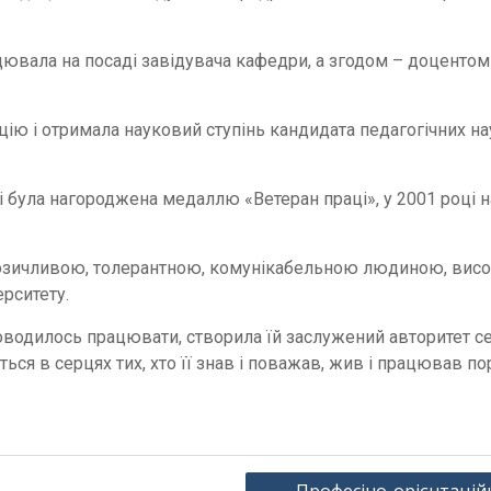
цювала на посаді завідувача кафедри, а згодом – доцентом
ію і отримала науковий ступінь кандидата педагогічних нау
ці була нагороджена медаллю «Ветеран праці», у 2001 році
озичливою, толерантною, комунікабельною людиною, висо
ерситету.
доводилось працювати, створила їй заслужений авторитет се
ся в серцях тих, хто її знав і поважав, жив і працював по