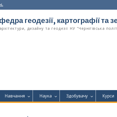
і.
федра геодезії, картографії та
архітектури, дизайну та геодезії НУ "Чернігівська полі
Навчання
Наука
Здобувачу
Курси