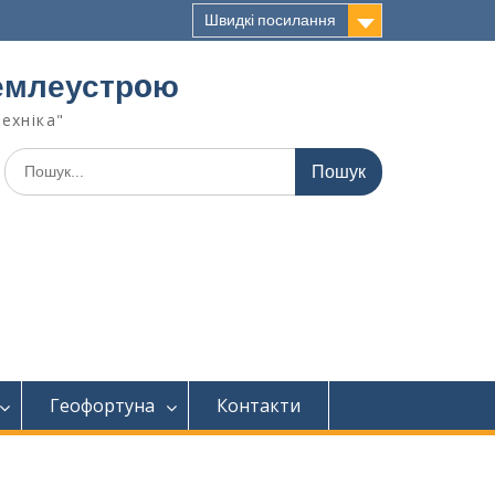
Швидкі посилання
 землеустрoю
техніка"
Геофортуна
Контакти