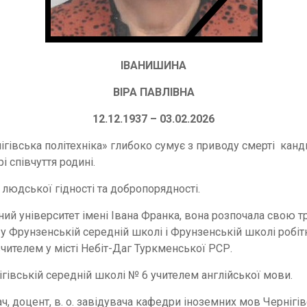
ІВАНИШИНА
ВІРА ПАВЛІВНА
12.12.1937 – 03.02.2026
гівська політехніка» глибоко сумує з приводу смерті канд
 співчуття родині.
 людської гідності та добропорядності.
й університет імені Івана Франка, вона розпочала свою тру
и у Фрунзенській середній школі і Фрунзенській школі робіт
ителем у місті Небіт-Даг Туркменської РСР.
гівській середній школі № 6 учителем англійської мови.
ч, доцент, в. о. завідувача кафедри іноземних мов Черніг