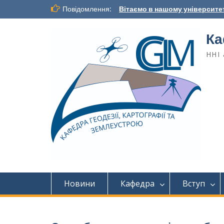
Повідомлення:
Вітаємо в нашому університет
Ка
ННІ 
Новини
Кафедра
Вступ