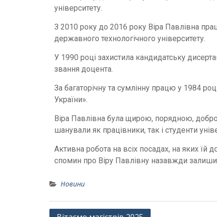
університету.
З 2010 року до 2016 року Віра Павлівна пра
державного технологічного університету.
У 1990 році захистила кандидатську дисертац
звання доцента.
За багаторічну та сумлінну працю у 1984 ро
України».
Віра Павлівна була щирою, порядною, добр
шанували як працівники, так і студенти унів
Активна робота на всіх посадах, на яких їй 
спомин про Віру Павлівну назавжди залишить
Новини