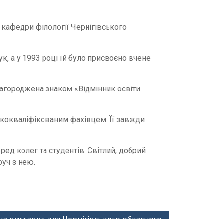
 кафедри філології Чернігівського
к, а у 1993 році їй було присвоєно вчене
 нагороджена знаком «Відмінник освіти
кокваліфікованим фахівцем. Її завжди
ред колег та студентів. Світлий, добрий
руч з нею.