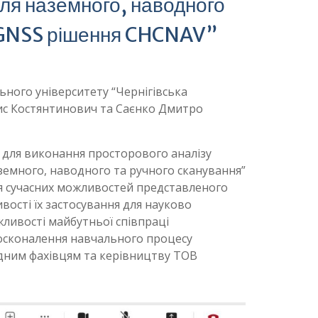
для наземного, наводного
і: GNSS рішення CHCNAV”
ьного університету “Чернігівська
нис Костянтинович та Саєнко Дмитро
я для виконання просторового аналізу
наземного, наводного та ручного сканування”
ння сучасних можливостей представленого
ості їх застосування для науково
жливості майбутньої співпраці
досконалення навчального процесу
відним фахівцям та керівництву ТОВ