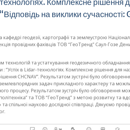
r-технологіях. Комплексне рішення 
 “Відповідь на виклики сучасност
 кафедрі геодезії, картографії та землеустрою Націонал
лекція провідних фахівців ТОВ “ГеоТренд” Саул-Гозе Де
ням технологій та устаткування геодезичного обладнанн
ми : “Успіх в Lidar-технологіях. Комплексне рішення для 
S рішення CHCNAV”. Результатом зустрічі було обговоре
землевпорядних задач прикладного характеру та можлив
ного процесу. Результатом зустріч було обговорення мо
 політехніка” та ТОВ “ГеоТренд” з метою розвитку та в
й» та спільної науково дослідної співпраці. Дякуємо про
ог.