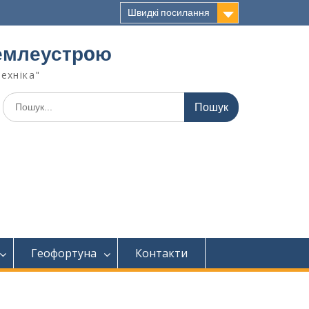
Швидкі посилання
 землеустрoю
техніка"
Геофортуна
Контакти