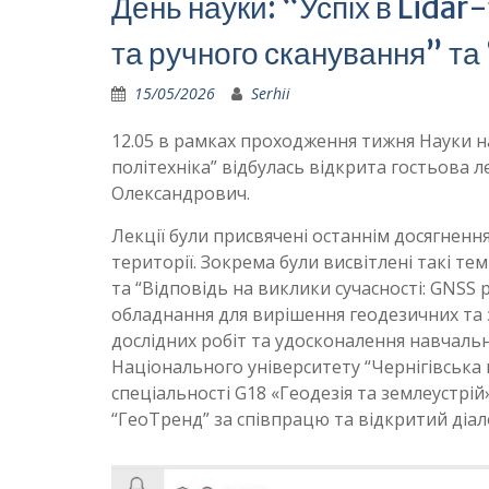
День науки: “Успіх в Lida
та ручного сканування” та
15/05/2026
Serhii
12.05 в рамках проходження тижня Науки на
політехніка” відбулась відкрита гостьова 
Олександрович.
Лекції були присвячені останнім досягнен
території. Зокрема були висвітлені такі те
та “Відповідь на виклики сучасності: GNS
обладнання для вирішення геодезичних та 
дослідних робіт та удосконалення навчаль
Національного університету “Чернігівська
спеціальності G18 «Геодезія та землеустрі
“ГеоТренд” за співпрацю та відкритий діал