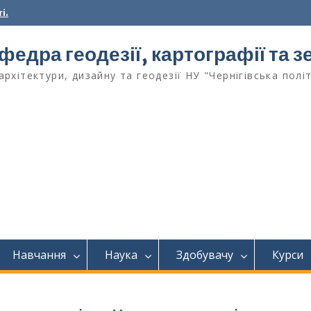
і.
федра геодезії, картографії та
архітектури, дизайну та геодезії НУ "Чернігівська полі
Навчання
Наука
Здобувачу
Курси