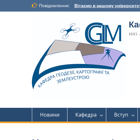
Повідомлення:
Вітаємо в нашому університет
Ка
ННІ 
Новини
Кафедра
Вступ