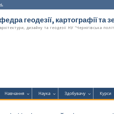
і.
федра геодезії, картографії та
архітектури, дизайну та геодезії НУ "Чернігівська полі
Навчання
Наука
Здобувачу
Курси