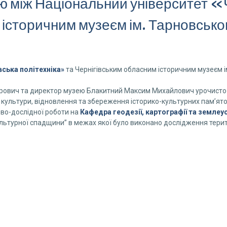
 між Національний університет «Ч
 історичним музеєм ім. Тарновсько
вська політехніка»
та Чернігівським обласним історичним музеєм 
рович та директор музею Блакитний Максим Михайлович урочисто 
 культури, відновлення та збереження історико-культурних пам’ято
ово-дослідної роботи на
Кафедра геодезії, картографії та земле
льтурної спадщини” в межах якої було виконано дослідження терит