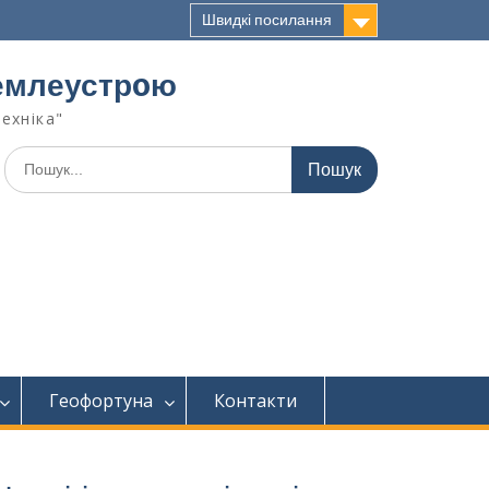
Швидкі посилання
 землеустрoю
техніка"
Геофортуна
Контакти