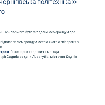
ернігівська політехніка»
го
ім. Тарновського було укладено меморандум про
підписали меморандум метою якого є співпраця в
к.
устрою
.
“Інженерно-геодезичні методи
орії
Садиба родини Лизогубів, містечко Седнів
.