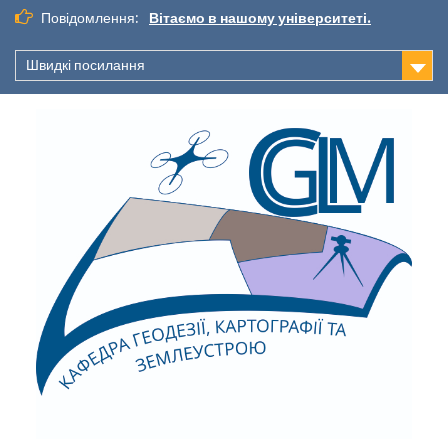
Повідомлення:
Вітаємо в нашому університеті.
Швидкі посилання