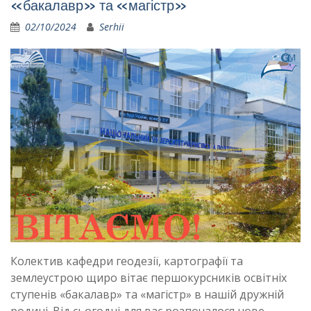
«бакалавр» та «магістр»
02/10/2024
Serhii
Колектив кафедри геодезії, картографії та
землеустрою щиро вітає першокурсників освітніх
ступенів «бакалавр» та «магістр» в нашій дружній
родині. Від сьогодні для вас розпочалося нове